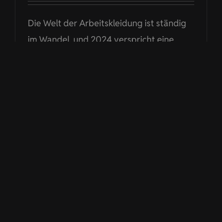
Die Welt der Arbeitskleidung ist ständig
im Wandel, und 2024 verspricht eine
aufregende Palette von Trends und
Innovationen, die die Art und Weise, wie
Unternehmen ihre Mitarbeiter kleiden,
revolutionieren werden. In diesem Artikel
werfen wir einen eingehenden Blick auf
die neuesten Entwicklungen und
Prognosen für Corporate Fashion im Jahr
2024. Technologische Integration in
Arbeitskleidung Ein herausragender
Trend für 2024 ist die zunehmende
Integration von Technologie in