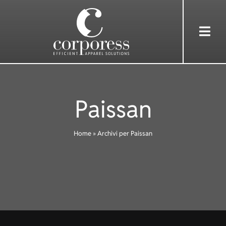
Skip
to
Togg
content
Navi
HOME
Paissan
ÜBER UNS
Home
»
Archivi per Paissan
DIENSTLEISTUNGEN
BEKLEIDUNG
REFERENZEN