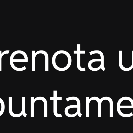
renota 
puntame