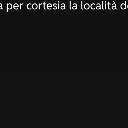
ORKWEAR
TAILOR MA
 per cortesia la località 