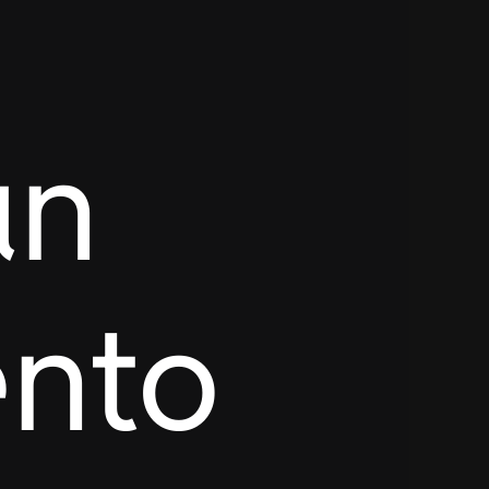
un
nto