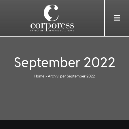
Skip
to
Togg
content
Navi
HOME
September 2022
ÜBER UNS
Home
»
Archivi per September 2022
DIENSTLEISTUNGEN
BEKLEIDUNG
REFERENZEN