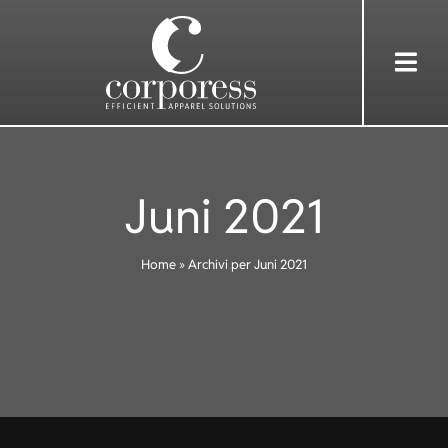
Skip
to
Togg
content
Navi
HOME
Juni 2021
ÜBER UNS
Home
»
Archivi per Juni 2021
DIENSTLEISTUNGEN
BEKLEIDUNG
REFERENZEN