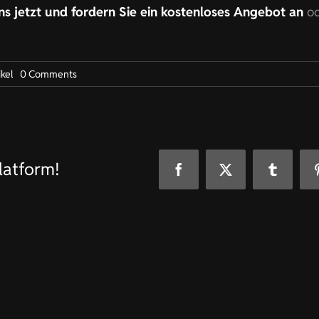
ns jetzt und fordern Sie ein kostenloses Angebot an
o
on
ikel
0 Comments
Uniformen
für
Steward-
Agentur
in
Oberengstringen
latform!