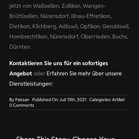
jetzt von Wallisellen, Zollikon, Wangen-
Brüttisellen, Nürensdorf, Illnau-Effretikon,
Dietikon, Kilchberg, Adliswil, Opfikon, Geroldswil,
Hombrechtikon, Nürensdorf, Oberrieden, Buchs,
Dürnten.
Kontaktieren Sie uns für ein sofortiges
Angebot
oder
Erfahren Sie mehr über unsere
Dienstleistungen
!
By
Paissan
Published On: Juli 13th, 2021
Categories:
Artikel
on
0 Comments
Arbeitskleidung
für
Bauunternehmen
in
Wallisellen