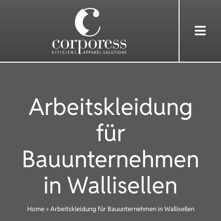
Skip
to
Togg
content
Navi
HOME
Arbeitskleidung
ÜBER UNS
für
DIENSTLEISTUNGEN
Bauunternehmen
BEKLEIDUNG
in Wallisellen
REFERENZEN
Home
»
Arbeitskleidung für Bauunternehmen in Wallisellen