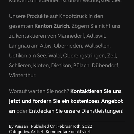
Kundenzufriedenheit ist unser wichtigstes Ziel!
Unsere Produkte auf Knopfdruck in den
gesamten
Kanton Zürich
. Zögern Sie nicht uns
zu kontaktieren von Männedorf, Adliswil,
Langnau am Albis, Oberrieden, Wallisellen,
Uetikon am See, Wald, Oberengstringen, Zell,
Schlieren, Kloten, Dietikon, Bülach, Dübendorf,
Winterthur.
Worauf warten Sie noch?
Kontaktieren Sie uns
jetzt und fordern Sie ein kostenloses Angebot
an
oder
Entdecken Sie unsere Dienstleistungen
!
By
Paissan
Published On: Februar 16th, 2022
für
Categories:
Artikel
Kommentare deaktiviert