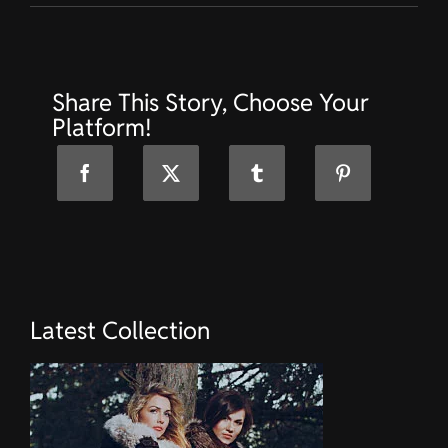
Arbeitskleidung
für
High-
End-
Catering
Share This Story, Choose Your
in
Männedorf
Platform!
Latest Collection