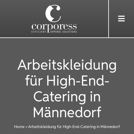
Skip
to
Togg
content
Navi
HOME
Arbeitskleidung
ÜBER UNS
für High-End-
DIENSTLEISTUNGEN
Catering in
BEKLEIDUNG
Männedorf
REFERENZEN
Home
»
Arbeitskleidung für High-End-Catering in Männedorf