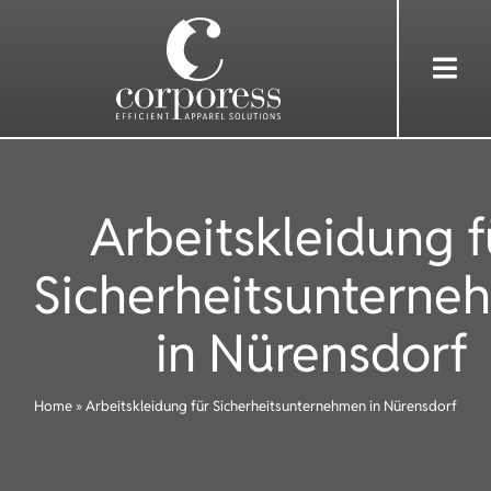
Skip
to
Togg
content
Navi
HOME
Arbeitskleidung f
ÜBER UNS
Sicherheitsunterne
DIENSTLEISTUNGEN
in Nürensdorf
BEKLEIDUNG
Home
»
Arbeitskleidung für Sicherheitsunternehmen in Nürensdorf
REFERENZEN