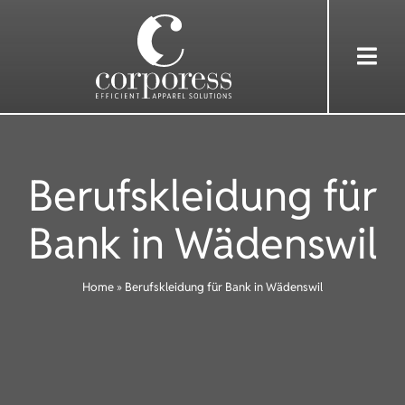
Skip
to
Togg
content
Navi
HOME
Berufskleidung für
ÜBER UNS
Bank in Wädenswil
DIENSTLEISTUNGEN
Home
»
Berufskleidung für Bank in Wädenswil
BEKLEIDUNG
REFERENZEN