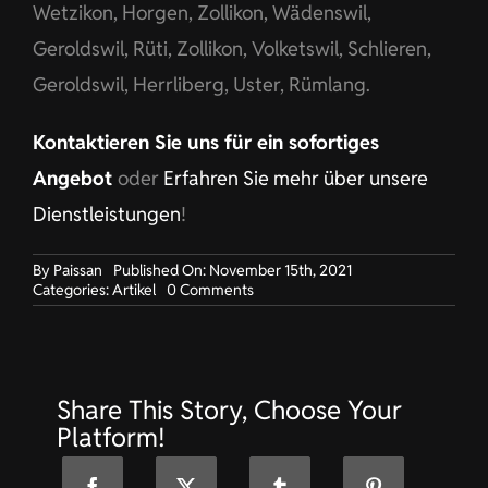
Wetzikon, Horgen, Zollikon, Wädenswil,
Geroldswil, Rüti, Zollikon, Volketswil, Schlieren,
Geroldswil, Herrliberg, Uster, Rümlang.
Kontaktieren Sie uns für ein sofortiges
Angebot
oder
Erfahren Sie mehr über unsere
Dienstleistungen
!
By
Paissan
Published On: November 15th, 2021
on
Categories:
Artikel
0 Comments
Berufskleidung
für
Bank
in
Wädenswil
Share This Story, Choose Your
Platform!