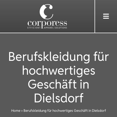
Skip
to
Togg
content
Navi
HOME
Berufskleidung für
ÜBER UNS
hochwertiges
DIENSTLEISTUNGEN
Geschäft in
BEKLEIDUNG
Dielsdorf
REFERENZEN
Home
»
Berufskleidung für hochwertiges Geschäft in Dielsdorf