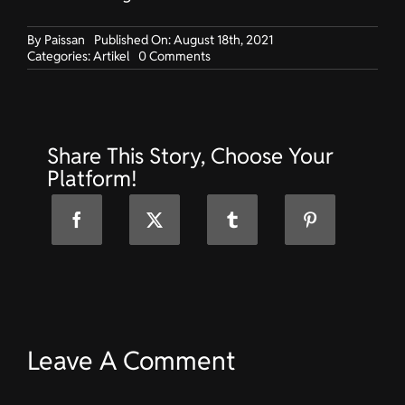
By
Paissan
Published On: August 18th, 2021
on
Categories:
Artikel
0 Comments
Berufskleidung
für
hochwertiges
Geschäft
in
Share This Story, Choose Your
Dielsdorf
Platform!
Leave A Comment