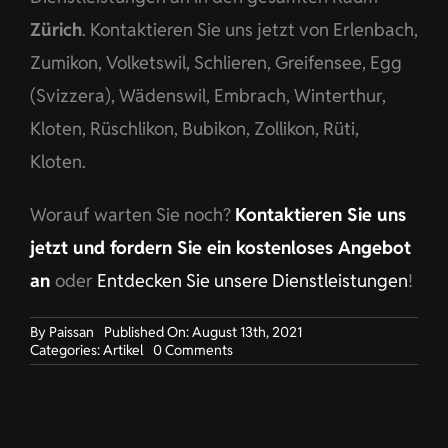
Zürich
. Kontaktieren Sie uns jetzt von Erlenbach,
Zumikon, Volketswil, Schlieren, Greifensee, Egg
(Svizzera), Wädenswil, Embrach, Winterthur,
Kloten, Rüschlikon, Bubikon, Zollikon, Rüti,
Kloten.
Worauf warten Sie noch?
Kontaktieren Sie uns
jetzt und fordern Sie ein kostenloses Angebot
an
oder
Entdecken Sie unsere Dienstleistungen
!
By
Paissan
Published On: August 13th, 2021
on
Categories:
Artikel
0 Comments
Corporate
Fashion
für
Unternehmen
in