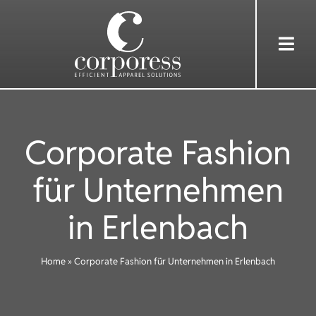
Skip
to
Togg
content
Navi
HOME
Corporate Fashion
ÜBER UNS
für Unternehmen
DIENSTLEISTUNGEN
in Erlenbach
BEKLEIDUNG
Home
»
Corporate Fashion für Unternehmen in Erlenbach
REFERENZEN