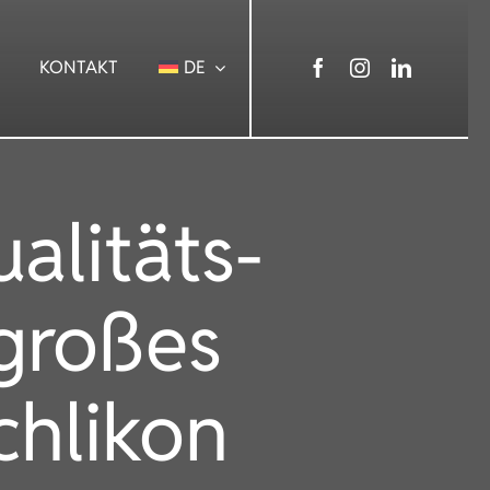
KONTAKT
DE
litäts-
 großes
chlikon