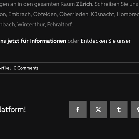
ungen an in den gesamten Raum
Zürich
. Schreiben Sie uns
ikon, Embrach, Obfelden, Oberrieden, Küsnacht, Hombrec
bach, Winterthur, Fehraltorf.
ns jetzt für Informationen
oder
Entdecken Sie unser
on
rtikel
0 Comments
Maßgeschneiderte
Qualitäts-
Arbeitskleidung
für
großes
Unternehmen
in
latform!
Rüschlikon