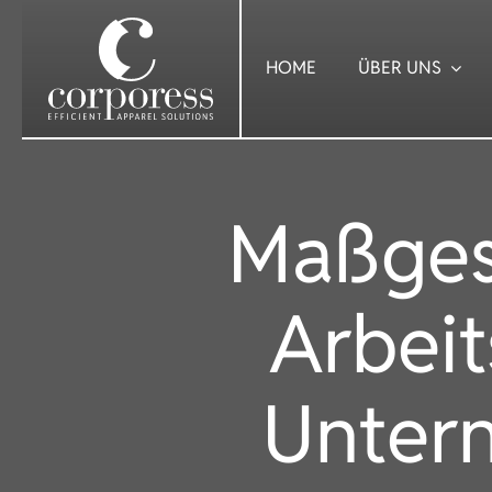
Skip
to
HOME
ÜBER UNS
content
Maßges
Arbeit
Untern