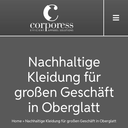
Skip
to
Togg
content
Navi
HOME
Nachhaltige
ÜBER UNS
Kleidung für
DIENSTLEISTUNGEN
großen Geschäft
BEKLEIDUNG
in Oberglatt
REFERENZEN
Home
»
Nachhaltige Kleidung für großen Geschäft in Oberglatt