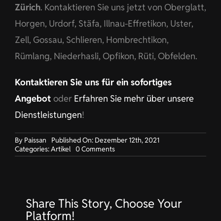
Zürich
. Kontaktieren Sie uns jetzt von Oberglatt,
Horgen, Urdorf, Stäfa, Illnau-Effretikon, Uster,
Zell, Gossau, Schlieren, Hombrechtikon,
Rümlang, Niederhasli, Opfikon, Rüti, Obfelden.
Kontaktieren Sie uns für ein sofortiges
Angebot
oder
Erfahren Sie mehr über unsere
Dienstleistungen
!
By
Paissan
Published On: Dezember 12th, 2021
on
Categories:
Artikel
0 Comments
Nachhaltige
Kleidung
für
großen
Geschäft
Share This Story, Choose Your
in
Oberglatt
Platform!