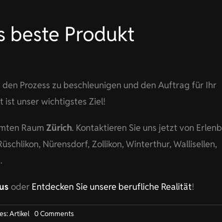
as beste Produkt
 den Prozess zu beschleunigen und den Auftrag für Ihr
ist unser wichtigstes Ziel!
samten Raum
Zürich
. Kontaktieren Sie uns jetzt von Erlen
Rüschlikon, Nürensdorf, Zollikon, Winterthur, Wallisellen,
.
aus
oder
Entdecken Sie unsere berufliche Realität
!
on
es:
Artikel
0 Comments