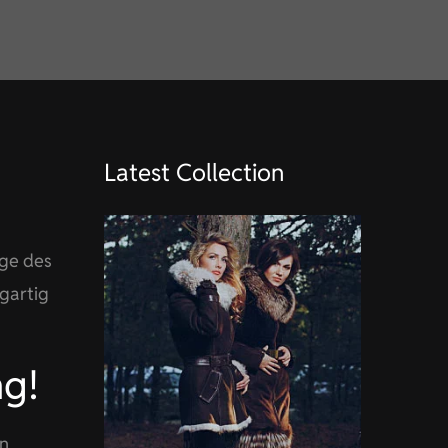
Latest Collection
age des
gartig
ng!
en