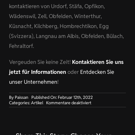
kontaktieren von Urdorf, Stäfa, Opfikon,
Wädenswil, Zell, Obfelden, Winterthur,
Küsnacht, Kilchberg, Hombrechtikon, Egg
(Svizzera), Langnau am Albis, Obfelden, Bülach,
Fehraltorf.
Vergeuden Sie keine Zeit!
Kontaktieren Sie uns
jetzt für Informationen
oder
Entdecken Sie
unser Unternehmen
!
By
Paissan
Published On: Februar 12th, 2022
für
Categories:
Artikel
Kommentare deaktiviert
Unternehmenskleidun
für
High-
Class-
Supermarkt