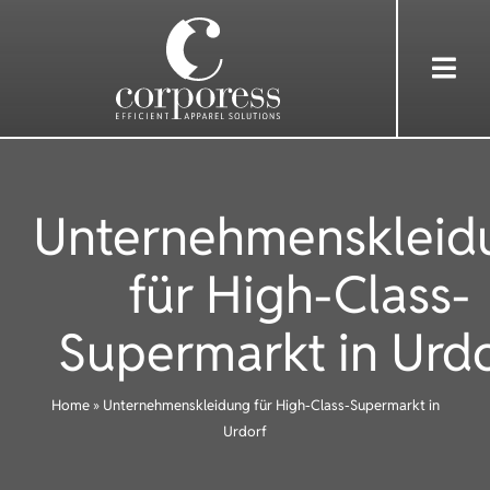
Skip
to
Togg
content
Navi
HOME
Unternehmenskleid
ÜBER UNS
für High-Class-
DIENSTLEISTUNGEN
Supermarkt in Urd
BEKLEIDUNG
Home
»
Unternehmenskleidung für High-Class-Supermarkt in
Urdorf
REFERENZEN