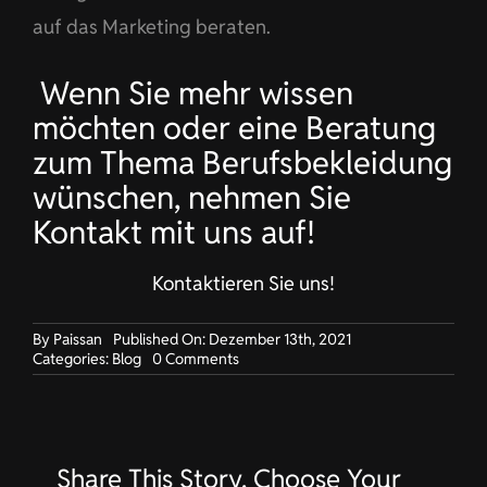
auf das Marketing beraten.
Wenn Sie meh
r wissen
möchten oder eine Beratung
zum Thema Berufsbekleidung
wünschen, nehmen Sie
Kontakt mit uns auf!
Kontaktieren Sie uns!
By
Paissan
Published On: Dezember 13th, 2021
on
Categories:
Blog
0 Comments
Funktionalität
und
Ästhetik:
Was
die
Share This Story, Choose Your
Arbeitskleidung