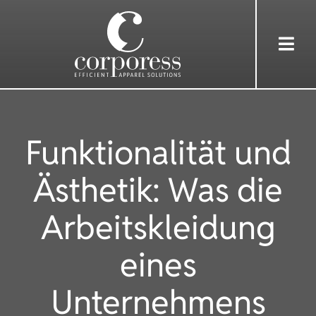
Skip
to
Togg
content
Navi
HOME
Funktionalität und
ÜBER UNS
Ästhetik: Was die
DIENSTLEISTUNGEN
Arbeitskleidung
BEKLEIDUNG
eines
Unternehmens
REFERENZEN